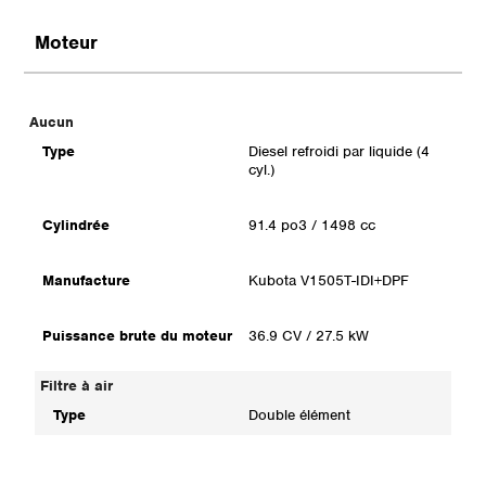
Moteur
Aucun
Type
Diesel refroidi par liquide (4
cyl.)
Cylindrée
91.4 po3 / 1498 cc
Manufacture
Kubota V1505T-IDI+DPF
Puissance brute du moteur
36.9 CV / 27.5 kW
Filtre à air
Type
Double élément